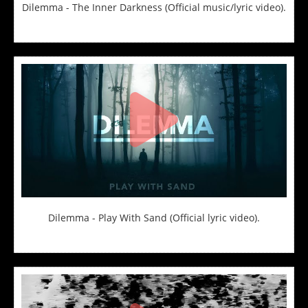
Dilemma - The Inner Darkness (Official music/lyric video).
Dilemma - Play With Sand (Official lyric video).